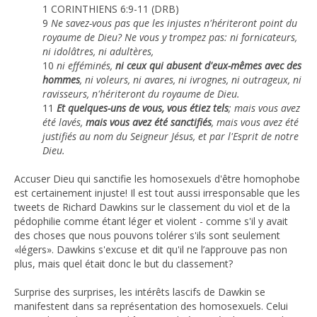
1 CORINTHIENS 6:9-11 (DRB)
9
Ne savez-vous pas que les injustes n'hériteront point du
royaume de Dieu? Ne vous y trompez pas: ni fornicateurs,
ni idolâtres, ni adultères,
10
ni efféminés,
ni ceux qui abusent d'eux-mêmes avec des
hommes
, ni voleurs, ni avares, ni ivrognes, ni outrageux, ni
ravisseurs, n'hériteront du royaume de Dieu.
11
Et quelques-uns de vous,
vous étiez tels
; mais vous avez
été lavés,
mais vous avez été sanctifiés
, mais vous avez été
justifiés au nom du Seigneur Jésus, et par l'Esprit de notre
Dieu.
Accuser Dieu qui sanctifie les homosexuels d'être homophobe
est certainement injuste! Il est tout aussi irresponsable que les
tweets de Richard Dawkins sur le classement du viol et de la
pédophilie comme étant léger et violent - comme s'il y avait
des choses que nous pouvons tolérer s'ils sont seulement
«légers». Dawkins s'excuse et dit qu'il ne l’approuve pas non
plus, mais quel était donc le but du classement?
Surprise des surprises, les intérêts lascifs de Dawkin se
manifestent dans sa représentation des homosexuels. Celui