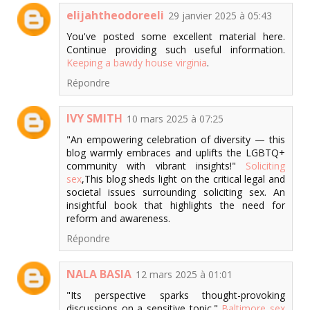
elijahtheodoreeli
29 janvier 2025 à 05:43
You've posted some excellent material here.
Continue providing such useful information.
Keeping a bawdy house virginia
.
Répondre
IVY SMITH
10 mars 2025 à 07:25
"An empowering celebration of diversity — this
blog warmly embraces and uplifts the LGBTQ+
community with vibrant insights!"
Soliciting
sex
,This blog sheds light on the critical legal and
societal issues surrounding soliciting sex. An
insightful book that highlights the need for
reform and awareness.
Répondre
NALA BASIA
12 mars 2025 à 01:01
"Its perspective sparks thought-provoking
discussions on a sensitive topic."
Baltimore sex