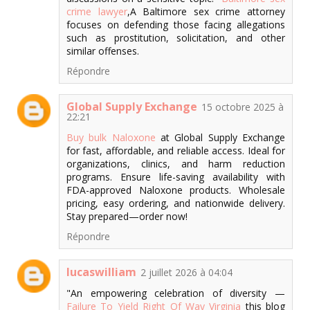
crime lawyer
,A Baltimore sex crime attorney
focuses on defending those facing allegations
such as prostitution, solicitation, and other
similar offenses.
Répondre
Global Supply Exchange
15 octobre 2025 à
22:21
Buy bulk Naloxone
at Global Supply Exchange
for fast, affordable, and reliable access. Ideal for
organizations, clinics, and harm reduction
programs. Ensure life-saving availability with
FDA-approved Naloxone products. Wholesale
pricing, easy ordering, and nationwide delivery.
Stay prepared—order now!
Répondre
lucaswilliam
2 juillet 2026 à 04:04
"An empowering celebration of diversity —
Failure To Yield Right Of Way Virginia
this blog