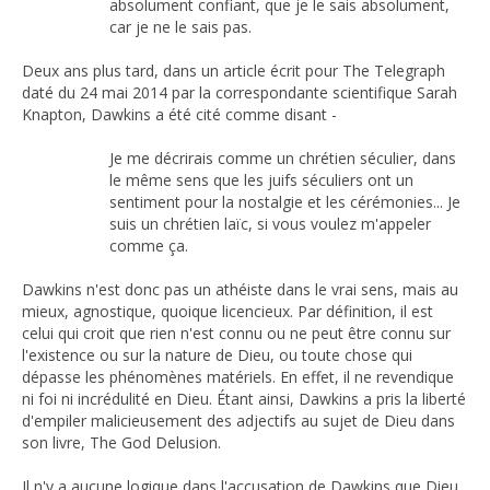
absolument confiant, que je le sais absolument,
car je ne le sais pas.
Deux ans plus tard, dans un article écrit pour The Telegraph
daté du 24 mai 2014 par la correspondante scientifique Sarah
Knapton, Dawkins a été cité comme disant -
Je me décrirais comme un chrétien séculier, dans
le même sens que les juifs séculiers ont un
sentiment pour la nostalgie et les cérémonies... Je
suis un chrétien laïc, si vous voulez m'appeler
comme ça.
Dawkins n'est donc pas un athéiste dans le vrai sens, mais au
mieux, agnostique, quoique licencieux. Par définition, il est
celui qui croit que rien n'est connu ou ne peut être connu sur
l'existence ou sur la nature de Dieu, ou toute chose qui
dépasse les phénomènes matériels. En effet, il ne revendique
ni foi ni incrédulité en Dieu. Étant ainsi, Dawkins a pris la liberté
d'empiler malicieusement des adjectifs au sujet de Dieu dans
son livre, The God Delusion.
Il n'y a aucune logique dans l'accusation de Dawkins que Dieu