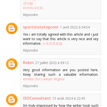
건마탑
바카라사이트
Répondre
sportstototopcom
1 avril 2022 à 04:54
Yes i am totally agreed with this article and i just
want to say that this article is very nice and vey
informative.
스포츠토토탑
Répondre
Robin
27 juillet 2023 à 09:12
Very good information are you posted here.
Keep sharing such a valuable information.
Amelia DUI Lawyer Virginia
Répondre
ISOConsultant
15 août 2024 à 22:45
I’m truly impressed by how the writer took such