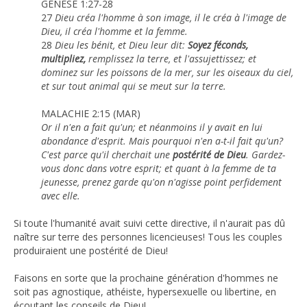
GENÈSE 1:27-28
27
Dieu créa l'homme à son image, il le créa à l'image de
Dieu, il créa l'homme et la femme.
28
Dieu les bénit, et Dieu leur dit:
Soyez féconds,
multipliez,
remplissez la terre, et l'assujettissez; et
dominez sur les poissons de la mer, sur les oiseaux du ciel,
et sur tout animal qui se meut sur la terre.
MALACHIE 2:15 (MAR)
Or il n'en a fait qu'un; et néanmoins il y avait en lui
abondance d'esprit. Mais pourquoi n'en a-t-il fait qu'un?
C'est parce qu'il cherchait une
postérité de Dieu
. Gardez-
vous donc dans votre esprit; et quant à la femme de ta
jeunesse, prenez garde qu'on n'agisse point perfidement
avec elle.
Si toute l'humanité avait suivi cette directive, il n'aurait pas dû
naître sur terre des personnes licencieuses! Tous les couples
produiraient une postérité de Dieu!
Faisons en sorte que la prochaine génération d'hommes ne
soit pas agnostique, athéiste, hypersexuelle ou libertine, en
écoutant les conseils de Dieu!