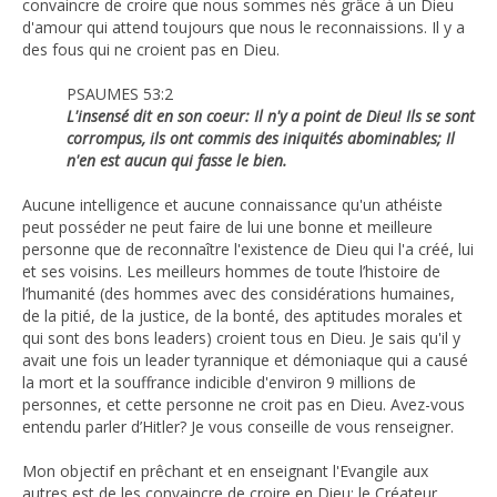
convaincre de croire que nous sommes nés grâce à un Dieu
d'amour qui attend toujours que nous le reconnaissions. Il y a
des fous qui ne croient pas en Dieu.
PSAUMES 53:2
L'insensé dit en son coeur: Il n'y a point de Dieu! Ils se sont
corrompus, ils ont commis des iniquités abominables; Il
n'en est aucun qui fasse le bien.
Aucune intelligence et aucune connaissance qu'un athéiste
peut posséder ne peut faire de lui une bonne et meilleure
personne que de reconnaître l'existence de Dieu qui l'a créé, lui
et ses voisins. Les meilleurs hommes de toute l’histoire de
l’humanité (des hommes avec des considérations humaines,
de la pitié, de la justice, de la bonté, des aptitudes morales et
qui sont des bons leaders) croient tous en Dieu. Je sais qu'il y
avait une fois un leader tyrannique et démoniaque qui a causé
la mort et la souffrance indicible d'environ 9 millions de
personnes, et cette personne ne croit pas en Dieu. Avez-vous
entendu parler d’Hitler? Je vous conseille de vous renseigner.
Mon objectif en prêchant et en enseignant l'Evangile aux
autres est de les convaincre de croire en Dieu: le Créateur