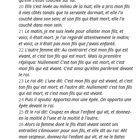
qu'elle s'était couchée sur lui.
20
Elle s'est levée au milieu de la nuit, elle a pris mon fils
à mes côtés tandis que ta servante dormait, et elle l'a
couché dans son sein; et son fils qui était mort, elle l'a
couché dans mon sein.
21
Le matin, je me suis levée pour allaiter mon fils; et
voici, il était mort. Je l'ai regardé attentivement le matin;
et voici, ce n'était pas mon fils que j'avais enfanté.
22
L'autre femme dit: Au contraire! c'est mon fils qui est
vivant, et c'est ton fils qui est mort. Mais la première
répliqua: Nullement! C'est ton fils qui est mort, et c'est
mon fils qui est vivant. C'est ainsi qu'elles parlèrent devant
le roi.
23
Le roi dit: L'une dit: C'est mon fils qui est vivant, et c'est
ton fils qui est mort; et l'autre dit: Nullement! c'est ton fils
qui est mort, et c'est mon fils qui est vivant.
24
Puis il ajouta: Apportez-moi une épée. On apporta une
épée devant le roi.
25
Et le roi dit: Coupez en deux l'enfant qui vit, et donnez-
en la moitié à l'une et la moitié à l'autre.
26
Alors la femme dont le fils était vivant sentit ses
entrailles s'émouvoir pour son fils, et elle dit au roi: Ah!
mon seigneur, donnez-lui l'enfant qui vit, et ne le faites