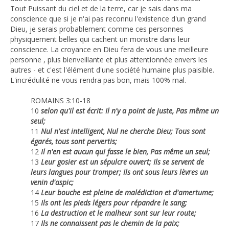
Tout Puissant du ciel et de la terre, car je sais dans ma
conscience que si je n'ai pas reconnu l'existence d'un grand
Dieu, je serais probablement comme ces personnes
physiquement belles qui cachent un monstre dans leur
conscience. La croyance en Dieu fera de vous une meilleure
personne , plus bienveillante et plus attentionnée envers les
autres - et c'est l'élément d'une société humaine plus paisible.
L'incrédulité ne vous rendra pas bon, mais 100% mal.
ROMAINS 3:10-18
10
selon qu'il est écrit: Il n'y a point de juste, Pas même un
seul;
11
Nul n'est intelligent, Nul ne cherche Dieu; Tous sont
égarés, tous sont pervertis;
12
Il n'en est aucun qui fasse le bien, Pas même un seul;
13
Leur gosier est un sépulcre ouvert; Ils se servent de
leurs langues pour tromper; Ils ont sous leurs lèvres un
venin d'aspic;
14
Leur bouche est pleine de malédiction et d'amertume;
15
Ils ont les pieds légers pour répandre le sang;
16
La destruction et le malheur sont sur leur route;
17
Ils ne connaissent pas le chemin de la paix;