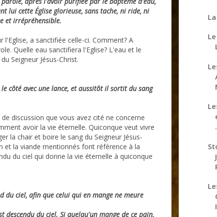
a parole, après l'avoir purifiée par le baptême d'eau,
t lui cette Église glorieuse, sans tache, ni ride, ni
La
e et irrépréhensible.
Le
l'Eglise, a sanctifiée celle-ci. Comment? A
le. Quelle eau sanctifiera l'Eglise? L'eau et le
r du Seigneur Jésus-Christ.
Le
le côté avec une lance, et aussitôt il sortit du sang
Le
et de discussion que vous avez cité ne concerne
.
mment avoir la vie éternelle. Quiconque veut vivre
r la chair et boire le sang du Seigneur Jésus-
St
ain et la viande mentionnés font référence à la
ndu du ciel qui donne la vie éternelle à quiconque
Le
nd du ciel, afin que celui qui en mange ne meure
 est descendu du ciel. Si quelqu'un mange de ce pain,