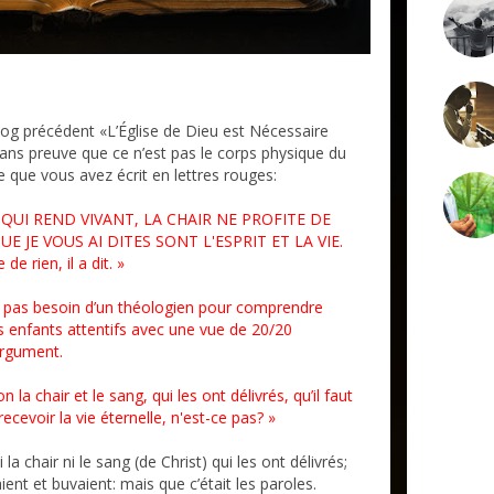
g précédent «L’Église de Dieu est Nécessaire
sans preuve que ce n’est pas le corps physique du
e ce que vous avez écrit en lettres rouges:
I QUI REND VIVANT, LA CHAIR NE PROFITE DE
E JE VOUS AI DITES SONT L'ESPRIT ET LA VIE.
de rien, il a dit. »
 pas besoin d’un théologien pour comprendre
s enfants attentifs avec une vue de 20/20
rgument.
 la chair et le sang, qui les ont délivrés, qu’il faut
cevoir la vie éternelle, n'est-ce pas? »
a chair ni le sang (de Christ) qui les ont délivrés;
ent et buvaient: mais que c’était les paroles.