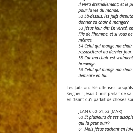
il vivra éternellement; et le 
pour la vie du monde.
52
Là-dessus, les Juifs dispu
donner sa chair à manger?
53
Jésus leur dit: En vérité, e
Fils de l'homme, et si vous ne
mêmes.
54
Celui qui mange ma chair e
ressusciterai au dernier jour.
55
Car ma chair est vraiment
breuvage.
56
Celui qui mange ma chair 
demeure en lui.
Les Juifs ont été offensés lorsqu’i
Seigneur Jésus-Christ parlait de sa 
en disant qu'il parlait de choses spir
JEAN 6:60-61,63 (MAR)
60
Et plusieurs de ses disciple
qui la peut ouïr?
61
Mais Jésus sachant en lui