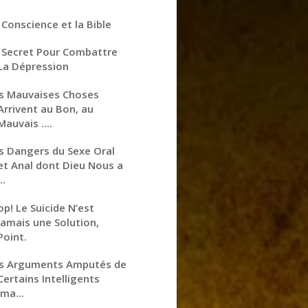
 Conscience et la Bible
 Secret Pour Combattre
La Dépression
s Mauvaises Choses
Arrivent au Bon, au
Mauvais ....
s Dangers du Sexe Oral
et Anal dont Dieu Nous a
..
op! Le Suicide N’est
Jamais une Solution,
Point.
s Arguments Amputés de
Certains Intelligents
Ima...