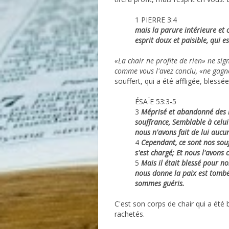
1 PIERRE 3:4
mais la parure intérieure et 
esprit doux et paisible, qui e
«La chair ne profite de rien» ne sign
comme vous l'avez conclu, «ne gagn
souffert, qui a été affligée, blessé
ÉSAÏE 53:3-5
3
Méprisé et abandonné des 
souffrance, Semblable à celui
nous n'avons fait de lui aucun
4
Cependant, ce sont nos souff
s'est chargé; Et nous l'avons
5
Mais il était blessé pour no
nous donne la paix est tombé 
sommes guéris.
C'est son corps de chair qui a été
rachetés.