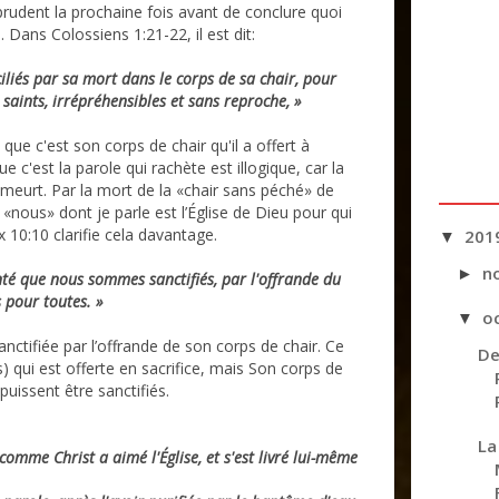
 prudent la prochaine fois avant de conclure quoi
 Dans Colossiens 1:21-22, il est dit:
iliés par sa mort dans le corps de sa chair, pour
 saints, irrépréhensibles et sans reproche, »
 que c'est son corps de chair qu'il a offert à
e c'est la parole qui rachète est illogique, car la
 meurt. Par la mort de la «chair sans péché» de
«nous» dont je parle est l’Église de Dieu pour qui
x 10:10 clarifie cela davantage.
201
▼
n
►
onté que nous sommes sanctifiés, par l'offrande du
s pour toutes. »
o
▼
sanctifiée par l’offrande de son corps de chair. Ce
De
s) qui est offerte en sacrifice, mais Son corps de
puissent être sanctifiés.
La
omme Christ a aimé l'Église, et s'est livré lui-même