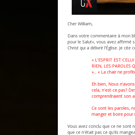
Cher William,
Dans votre commentaire à mon blo
pour le Salut», vous avez affirmé 
Christ qui a délivré l’Église. Je cit
« L'ESPRIT EST CELU
RIEN, LES PAROLES QU
»...
« La chair ne profite 
Eh bien, Nous n’avons
cela, n'est-ce pas? De
comprendraient son a
Ce sont les paroles, non
manger et boire pour re
Vous avez conclu que ce ne sont ni l
que ce n'était pas ce qu'ils mangeai