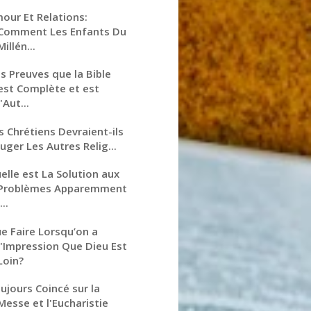
our Et Relations:
Comment Les Enfants Du
Millén...
s Preuves que la Bible
est Complète et est
l'Aut...
s Chrétiens Devraient-ils
Juger Les Autres Relig...
elle est La Solution aux
Problèmes Apparemment
...
e Faire Lorsqu’on a
l'Impression Que Dieu Est
Loin?
ujours Coincé sur la
Messe et l'Eucharistie