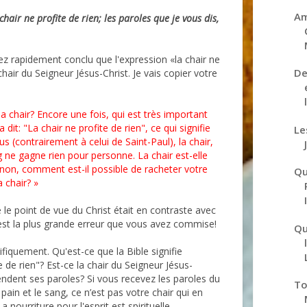
Am
a chair ne profite de rien; les paroles que je vous dis,
 rapidement conclu que l'expression «la chair ne
De
 chair du Seigneur Jésus-Christ. Je vais copier votre
 la chair? Encore une fois, qui est très important
a dit: "La chair ne profite de rien", ce qui signifie
Le
s (contrairement à celui de Saint-Paul), la chair,
 ne gagne rien pour personne. La chair est-elle
non, comment est-il possible de racheter votre
Qu
a chair? »
I
e point de vue du Christ était en contraste avec
C'est la plus grande erreur que vous avez commise!
Qu
fiquement. Qu'est-ce que la Bible signifie
 de rien"? Est-ce la chair du Seigneur Jésus-
endent ses paroles? Si vous recevez les paroles du
To
pain et le sang, ce n’est pas votre chair qui en
La nourriture pour l'esprit est spirituelle.