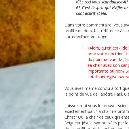
dit : ceci vous scandalise-t-il?
63
C'est l'esprit qui vivifie; l
sont esprit et vie.
Dans votre commentaire, vous avez
profite de rien» fait référence à la
commentaire en rouge.
«Alors, qu'en est-il de
pour votre doctrine. Il 
du point de vue de Jésu
sa chair avec son sang
importante ou non? Si
soi-disant église par s
Vous avez même conclu à tort que l
le point de vue de l'apôtre Paul. 
Laissez-moi vous le prouver scienti
exactement par: "la chair ne profite
Christ? Ou la chair de ceux qui ent
Seigneur Jésus, symbolisées par le 
tirera profit, mais l’esprit en vous. 