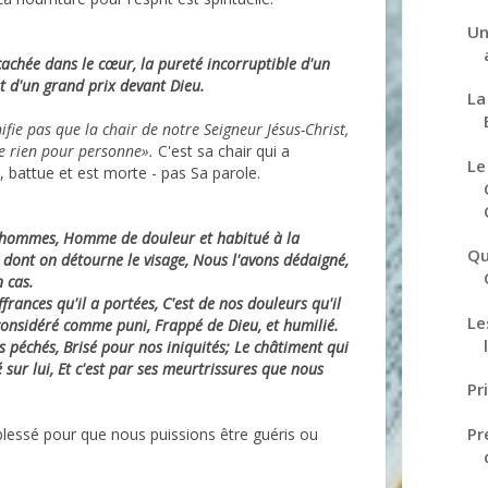
Un
cachée dans le cœur, la pureté incorruptible d'un
st d'un grand prix devant Dieu.
La
ifie pas que la chair de notre Seigneur Jésus-Christ,
e rien pour personne».
C'est sa chair qui a
Le
e, battue et est morte - pas Sa parole.
hommes, Homme de douleur et habitué à la
Qu
 dont on détourne le visage, Nous l'avons dédaigné,
 cas.
rances qu'il a portées, C'est de nos douleurs qu'il
Le
 considéré comme puni, Frappé de Dieu, et humilié.
s péchés, Brisé pour nos iniquités; Le châtiment qui
sur lui, Et c'est par ses meurtrissures que nous
Pr
Pr
 blessé pour que nous puissions être guéris ou