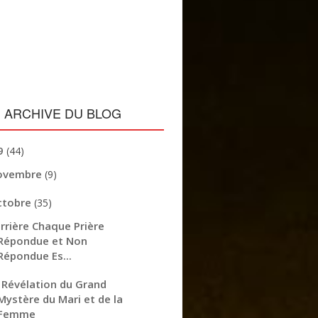
ARCHIVE DU BLOG
9
(44)
ovembre
(9)
ctobre
(35)
rrière Chaque Prière
Répondue et Non
Répondue Es...
 Révélation du Grand
Mystère du Mari et de la
Femme