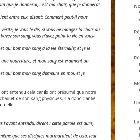
pain que je donnerai, c'est ma chair, que je donnerai
No
taient entre eux, disant: Comment peut-il nous
n vérité, je vous le dis, si vous ne mangez la chair du
Ré
 buvez son sang, vous n'avez point la vie en vous-
t qui boit mon sang a la vie éternelle; et je le
Ré
 une nourriture, et mon sang est vraiment un
et qui boit mon sang demeure en moi, et je
Mo
ls ont entendu cela car ils ont présumé que notre
chair et de son sang physiques. Il a donc clarifié
Un
ituelles.
La
s l'ayant entendu, dirent : cette parole est dure,
-même que ses disciples murmuraient de cela, leur