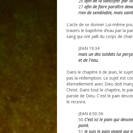
26
afin de la sanctifier par l
27
afin de faire paraître devan
rien de semblable, mais saint
L’acte de se donner Lui-même pour 
travers le baptême d’eau par la paro
sang qui ont jailli du corps de chai
JEAN 19:34
mais un des soldats lui perça 
et de l'eau.
Dans le chapitre 6 de Jean, le suj
pas la rédemption. Le sujet est co
éternellement avec Dieu doit mange
Christ. Dans tout le chapitre, le p
parole de Dieu. C'est le pain desce
le recevra.
JEAN 6:50-56
50
C'est ici le pain qui desce
point.
51
Je suis le pain vivant qui